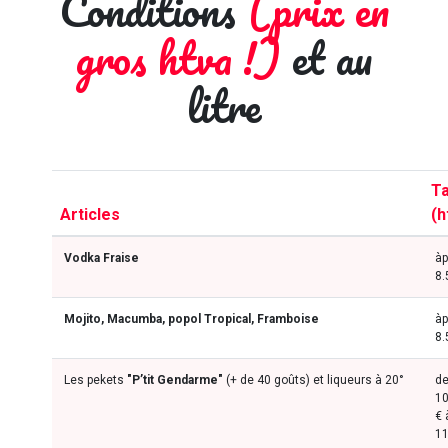
Conditions
(prix en
gros htva !)
et au
litre
Ta
Articles
(h
Vodka Fraise
à
8.
Mojito, Macumba, popol Tropical, Framboise
à
8.
Les pekets
"P’tit Gendarme"
(+ de 40 goûts) et liqueurs à 20°
d
10
€ 
11