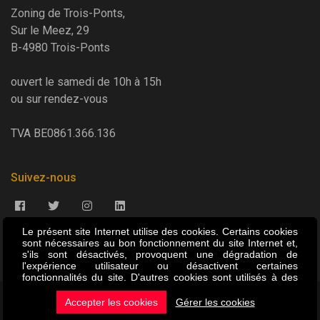
Zoning de Trois-Ponts,
Sur le Meez, 29
B-4980 Trois-Ponts
ouvert le samedi de 10h à 15h
ou sur rendez-vous
TVA BE0861.366.136
Suivez-nous
Le présent site Internet utilise des cookies. Certains cookies
sont nécessaires au bon fonctionnement du site Internet et,
s'ils sont désactivés, provoquent une dégradation de
l'expérience utilisateur ou désactivent certaines
fonctionnalités du site. D'autres cookies sont utilisés à des
fins d'analyse ou de marketing. Les cookies nous permettent
de personnaliser le contenu et les annonces, d'offrir des
Accepter les cookies
Gérer les cookies
Copyright ©2026 -
Le Roi de la Fraise
fonctionnalités relatives aux médias sociaux et d'analyser