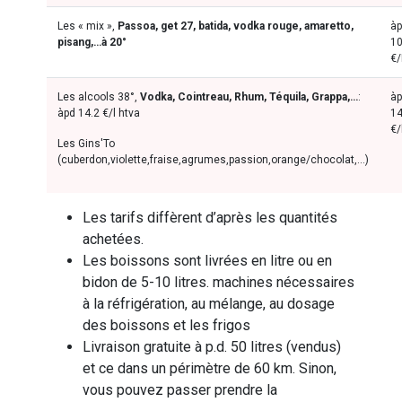
Les « mix »,
Passoa, get 27, batida, vodka rouge, amaretto,
à
pisang,…à 20°
10
€/
Les alcools 38°,
Vodka, Cointreau, Rhum, Téquila, Grappa,…
:
à
àpd 14.2 €/l htva
14
€/
Les Gins'To
(cuberdon,violette,fraise,agrumes,passion,orange/chocolat,...)
Les tarifs diffèrent d’après les quantités
achetées.
Les boissons sont livrées en litre ou en
bidon de 5-10 litres.
machines nécessaires
à la réfrigération, au mélange, au dosage
des boissons et les frigos
Livraison gratuite à p.d. 50 litres (vendus)
et ce dans un périmètre de 60 km. Sinon,
vous pouvez passer prendre la